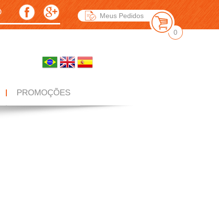
O
Meus Pedidos
0
PROMOÇÕES