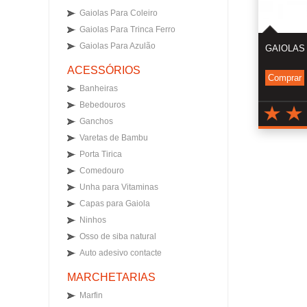
Gaiolas Para Coleiro
Gaiolas Para Trinca Ferro
Gaiolas Para Azulão
GAIOLAS 
ACESSÓRIOS
Comprar
Banheiras
Bebedouros
Ganchos
Varetas de Bambu
Porta Tirica
Comedouro
Unha para Vitaminas
Capas para Gaiola
Ninhos
Osso de siba natural
Auto adesivo contacte
MARCHETARIAS
Marfin